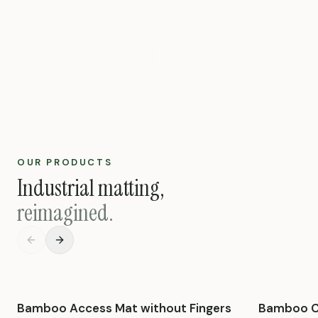
OUR PRODUCTS
Industrial matting,
reimagined.
4267 × 2438 × 60 mm
5000 × 
Bamboo Access Mat without Fingers
Bamboo C