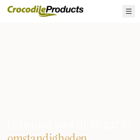
TECHNISCH BAMBOEMATTING
Gebouwd voor de zwaarste
omstandigheden