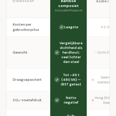
Bamboe
Azobé / Ekk
EIGENSCHAP
composiet
Crocodile Products
Kosten per
Laagste
2-3× h
gebruikscyclus
Vergelijkbare
dichtheid als
Gewicht
hardhout;
Dicht (1.06
veel lichter
dan staal
Tot ~49 t
Geen vol
Draagcapaciteit
(480 kN) —
mattest-g
IBST getest
Netto
Hoog (IUCN Ro
CO₂-voetafdruk
negatief
Kwetsb
2-3×