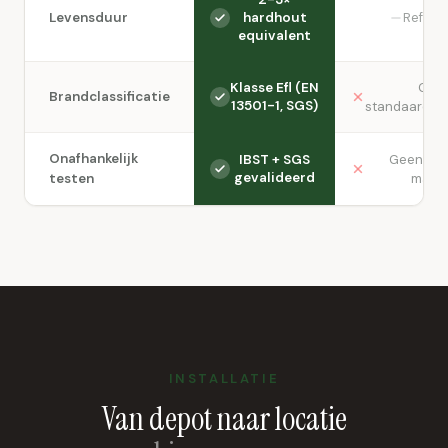
Levensduur
hardhout
Referen
equivalent
Klasse Efl (EN
Gee
Brandclassificatie
13501-1, SGS)
standaardclas
Onafhankelijk
IBST + SGS
Geen vol
gevalideerd
testen
matte
INSTALLATIE
Van depot naar locatie