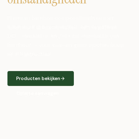
Premium bamboe composietmatten met
superieure draagcapaciteit, een negatieve
CO₂-voetafdruk en 2-3× de levensduur van
hardhout — voor olie- en gasprojecten, bouw
en infrastructuur.
Producten bekijken
Offerte aanvragen