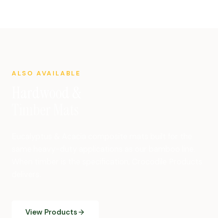
ALSO AVAILABLE
Hardwood &
Timber Mats
Eucalyptus & Acacia composite mats built for the
same heavy-duty applications as our bamboo line.
When timber is the specification, Crocodile Products
delivers.
View Products