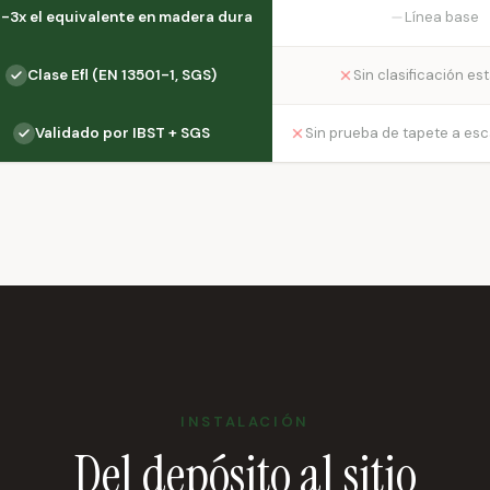
-3x el equivalente en madera dura
Línea base
Clase Efl (EN 13501-1, SGS)
Sin clasificación es
Validado por IBST + SGS
Sin prueba de tapete a es
INSTALACIÓN
Del depósito al sitio