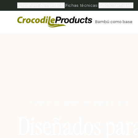
Teléfono de contacto
|
Fichas técnicas
|
Solicitar folleto
Bambú como base
TAPETES DE BAMBÚ INGENIERIZADOS
Diseñados para