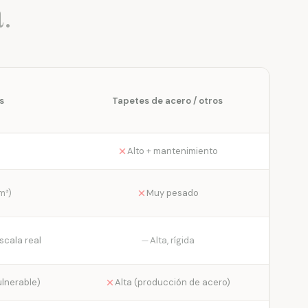
a.
s
Tapetes de acero / otros
Alto + mantenimiento
m³)
Muy pesado
scala real
Alta, rígida
ulnerable)
Alta (producción de acero)