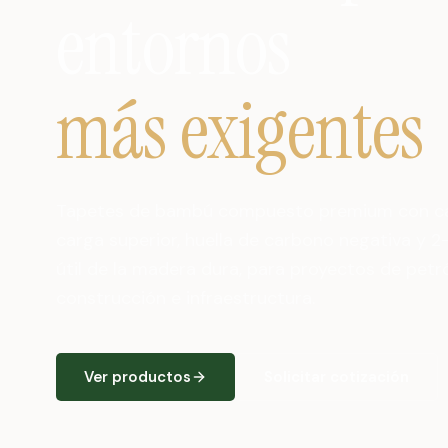
entornos
más exigentes
Tapetes de bambú compuesto premium con c
carga superior, huella de carbono negativa y 2-
útil de la madera dura, para proyectos de petró
construcción e infraestructura.
Ver productos
Solicitar cotización