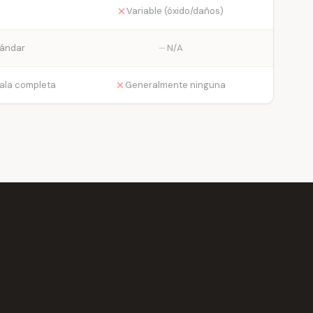
Variable (óxido/daños)
tándar
N/A
cala completa
Generalmente ninguna