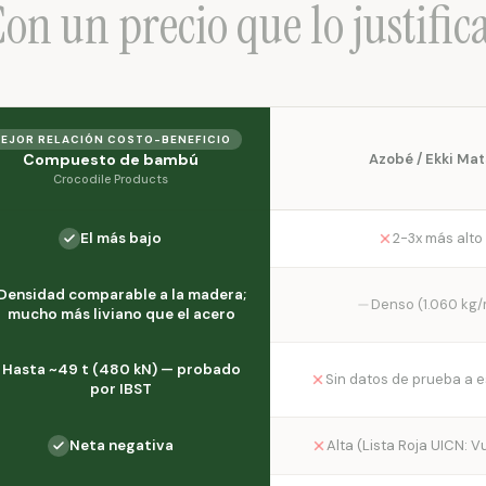
on un precio que lo justific
EJOR RELACIÓN COSTO-BENEFICIO
Compuesto de bambú
Azobé / Ekki Mat
Crocodile Products
El más bajo
2-3x más alto
Densidad comparable a la madera;
Denso (1.060 kg/
mucho más liviano que el acero
Hasta ~49 t (480 kN) — probado
Sin datos de prueba a e
por IBST
Neta negativa
Alta (Lista Roja UICN: V