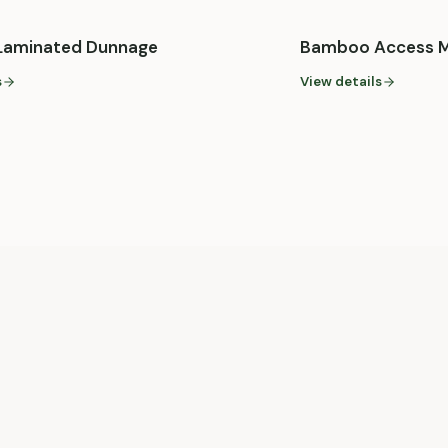
aminated Dunnage
Bamboo Access Ma
s
View details