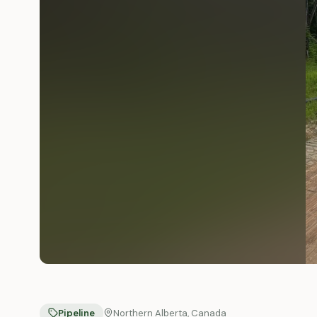
Pipeline
Northern Alberta, Canada