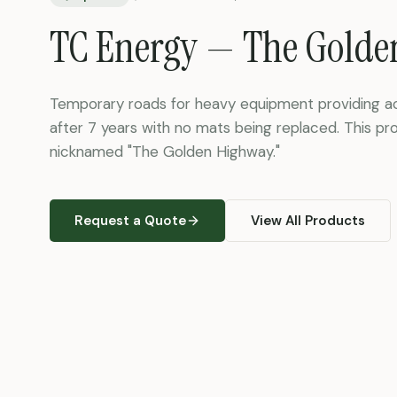
TC Energy — The Golde
Temporary roads for heavy equipment providing acce
after 7 years with no mats being replaced. This pr
nicknamed "The Golden Highway."
Request a Quote
View All Products