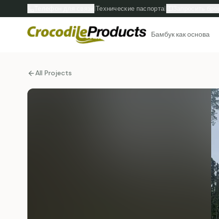
Телефон для связи
|
Технические паспорта
|
Запросить бр
Бамбук как основа
All Projects